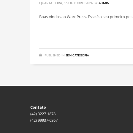
QUARTA-FEIRA, 16 OUTUBRO 2024
BY
ADMIN
Boas-vindas ao WordPress. Esse é o seu primeiro post
PUBLISHED IN
SEM CATEGORIA
Contato
(42) 3227-1878
(42) 99937-6367